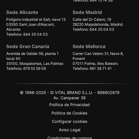
Telefono: 644 15 14 36
Sede Alicante
Sede Madrid
Polígono industrial el Salt, nave 13
Calle del Dr Calero, 19
03550 Sant Joan d'Alacant,
28220 Majadahonda, Madrid
Alicante
Telefono: 644 35 04 03
Telefono: 644 35 04 03
Sede Gran Canaria
Sede Mallorca
Avenida de Gáldar 56, planta 1
Carrer Can Valero 31, Nave 8,
local 40
Ponent
35100, Maspalomas, Las Palmas
07011 Palma, Illes Balears
Telefono: 679 55 59 06
Telefono: 661 38 71 41
© 1998-2026 - IS VITAL BRAND S.L.U. - B98802879
Av. Campanar 39
Política de Privacidad
Politica de Cookies
Configurar cookies
Aviso Legal
Condiciones de compra