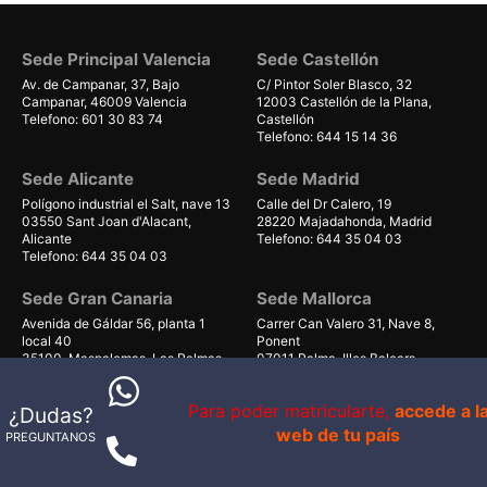
Sede Principal Valencia
Sede Castellón
Av. de Campanar, 37, Bajo
C/ Pintor Soler Blasco, 32
Campanar, 46009 Valencia
12003 Castellón de la Plana,
Telefono: 601 30 83 74
Castellón
Telefono: 644 15 14 36
Sede Alicante
Sede Madrid
Polígono industrial el Salt, nave 13
Calle del Dr Calero, 19
03550 Sant Joan d'Alacant,
28220 Majadahonda, Madrid
Alicante
Telefono: 644 35 04 03
Telefono: 644 35 04 03
Sede Gran Canaria
Sede Mallorca
Avenida de Gáldar 56, planta 1
Carrer Can Valero 31, Nave 8,
local 40
Ponent
35100, Maspalomas, Las Palmas
07011 Palma, Illes Balears
Telefono: 679 55 59 06
Telefono: 661 38 71 41
Para poder matricularte,
accede a l
¿Dudas?
web de tu país
PREGUNTANOS
© 1998-2026 - IS VITAL BRAND S.L.U. - B98802879
Av. Campanar 39