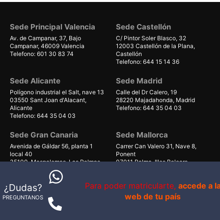
Sede Principal Valencia
Sede Castellón
Av. de Campanar, 37, Bajo
C/ Pintor Soler Blasco, 32
Campanar, 46009 Valencia
12003 Castellón de la Plana,
Telefono: 601 30 83 74
Castellón
Telefono: 644 15 14 36
Sede Alicante
Sede Madrid
Polígono industrial el Salt, nave 13
Calle del Dr Calero, 19
03550 Sant Joan d'Alacant,
28220 Majadahonda, Madrid
Alicante
Telefono: 644 35 04 03
Telefono: 644 35 04 03
Sede Gran Canaria
Sede Mallorca
Avenida de Gáldar 56, planta 1
Carrer Can Valero 31, Nave 8,
local 40
Ponent
35100, Maspalomas, Las Palmas
07011 Palma, Illes Balears
Telefono: 679 55 59 06
Telefono: 661 38 71 41
Para poder matricularte,
accede a l
¿Dudas?
web de tu país
PREGUNTANOS
© 1998-2026 - IS VITAL BRAND S.L.U. - B98802879
Av. Campanar 39