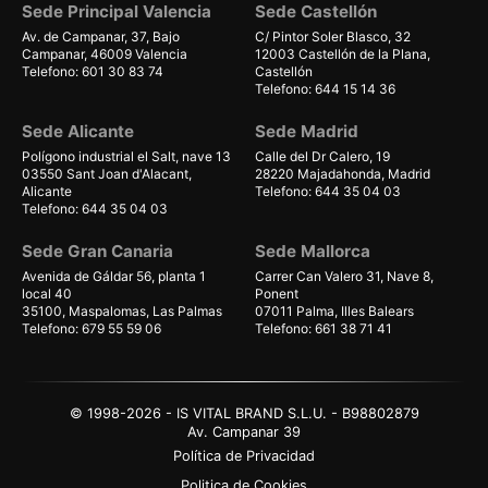
Sede Principal Valencia
Sede Castellón
Av. de Campanar, 37, Bajo
C/ Pintor Soler Blasco, 32
Campanar, 46009 Valencia
12003 Castellón de la Plana,
Telefono: 601 30 83 74
Castellón
Telefono: 644 15 14 36
Sede Alicante
Sede Madrid
Polígono industrial el Salt, nave 13
Calle del Dr Calero, 19
03550 Sant Joan d'Alacant,
28220 Majadahonda, Madrid
Alicante
Telefono: 644 35 04 03
Telefono: 644 35 04 03
Sede Gran Canaria
Sede Mallorca
Avenida de Gáldar 56, planta 1
Carrer Can Valero 31, Nave 8,
local 40
Ponent
35100, Maspalomas, Las Palmas
07011 Palma, Illes Balears
Telefono: 679 55 59 06
Telefono: 661 38 71 41
© 1998-2026 - IS VITAL BRAND S.L.U. - B98802879
Av. Campanar 39
Política de Privacidad
Politica de Cookies