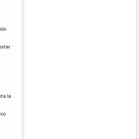
ión
estar
ta la
ico