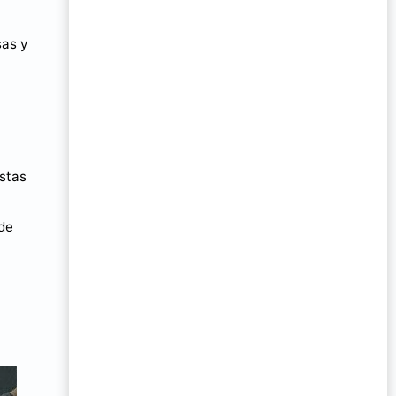
sas y
istas
 de