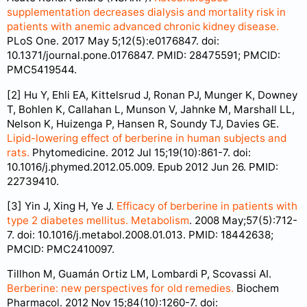
supplementation decreases dialysis and mortality risk in
patients with anemic advanced chronic kidney disease.
PLoS One. 2017 May 5;12(5):e0176847. doi:
10.1371/journal.pone.0176847. PMID: 28475591; PMCID:
PMC5419544.
[2] Hu Y, Ehli EA, Kittelsrud J, Ronan PJ, Munger K, Downey
T, Bohlen K, Callahan L, Munson V, Jahnke M, Marshall LL,
Nelson K, Huizenga P, Hansen R, Soundy TJ, Davies GE.
Lipid-lowering effect of berberine in human subjects and
rats.
Phytomedicine. 2012 Jul 15;19(10):861-7. doi:
10.1016/j.phymed.2012.05.009. Epub 2012 Jun 26. PMID:
22739410.
[3] Yin J, Xing H, Ye J.
Efficacy of berberine in patients with
type 2 diabetes mellitus. Metabolism
. 2008 May;57(5):712-
7. doi: 10.1016/j.metabol.2008.01.013. PMID: 18442638;
PMCID: PMC2410097.
Tillhon M, Guamán Ortiz LM, Lombardi P, Scovassi AI.
Berberine: new perspectives for old remedies.
Biochem
Pharmacol. 2012 Nov 15;84(10):1260-7. doi: