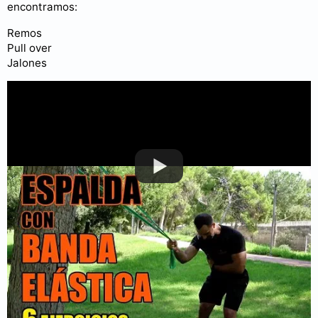
encontramos:
Remos
Pull over
Jalones
Puedes consultar más videos en nuestro
canal de YouTube
.
Ejercicios para bíceps con banda elástica